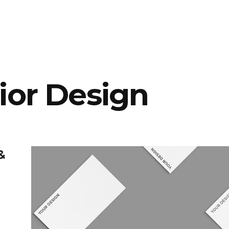
rior Design
&