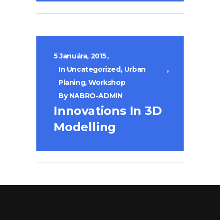
5 Januára, 2015
In
Uncategorized
,
Urban
Planing
,
Workshop
By
NABRO-ADMIN
Innovations In 3D
Modelling