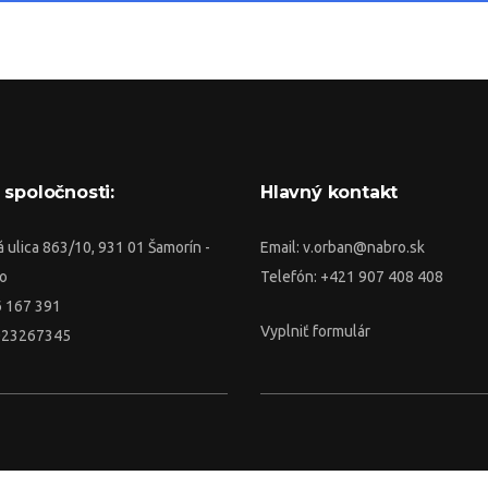
 spoločnosti:
Hlavný kontakt
 ulica 863/10, 931 01 Šamorín -
Email:
v.orban@nabro.sk
o
Telefón: +421 907 408 408
6 167 391
Vyplniť formulár
023267345