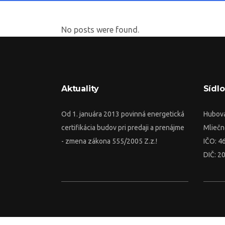
No posts were found.
Aktuality
Sídlo
Od 1. januára 2013 povinná energetická
Hubová
certifikácia budov pri predaji a prenájme
Mliečn
- zmena zákona 555/2005 Z.z.!
IČO: 4
DIČ: 2