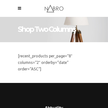
Shop Two Columns
[recent_products per_page=“8″
columns=“2″ orderby=“date“
order=“ASC“]
Aktuality