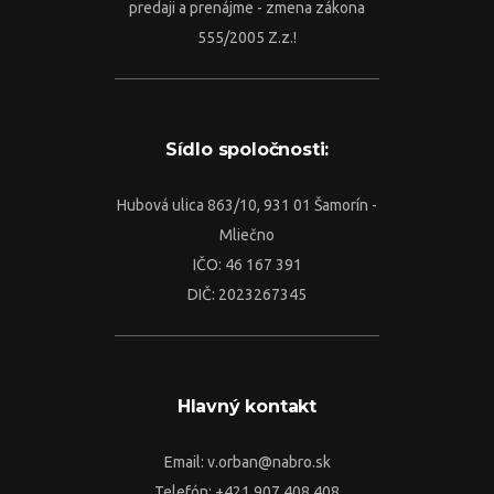
predaji a prenájme - zmena zákona
555/2005 Z.z.!
Sídlo spoločnosti:
Hubová ulica 863/10, 931 01 Šamorín -
Mliečno
IČO: 46 167 391
DIČ: 2023267345
Hlavný kontakt
Email:
v.orban@nabro.sk
Telefón: +421 907 408 408