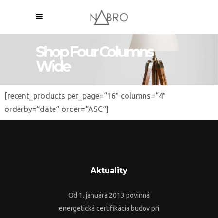
Shop Four Columns
Wide
[recent_products per_page=“16″ columns=“4″
orderby=“date“ order=“ASC“]
Aktuality
Od 1. januára 2013 povinná
energetická certifikácia budov pri